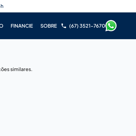
3h
RO
FINANCIE
SOBRE
(67) 3521-7670
ões similares.