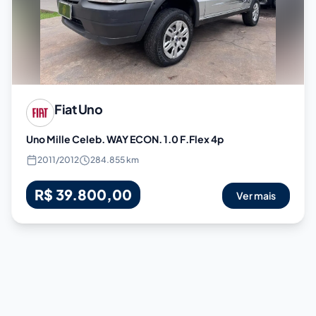
Fiat
Uno
Uno Mille Celeb. WAY ECON. 1.0 F.Flex 4p
2011
/
2012
284.855 km
R$ 39.800,00
Ver mais