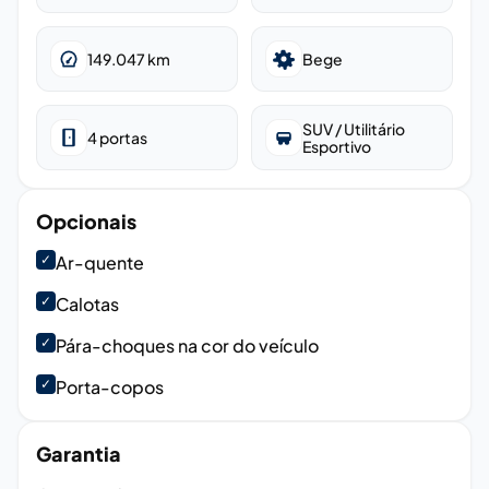
149.047
km
Bege
SUV / Utilitário
4
portas
Esportivo
Opcionais
✓
Ar-quente
✓
Calotas
✓
Pára-choques na cor do veículo
✓
Porta-copos
Garantia