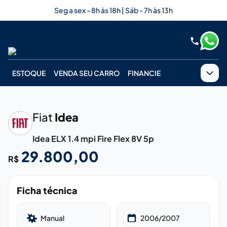
Seg a sex - 8h às 18h | Sáb - 7h às 13h
ESTOQUE
VENDA SEU CARRO
FINANCIE
‹
›
Fiat
Idea
Idea ELX 1.4 mpi Fire Flex 8V 5p
29.800,00
R$
Ficha técnica
Manual
2006/2007