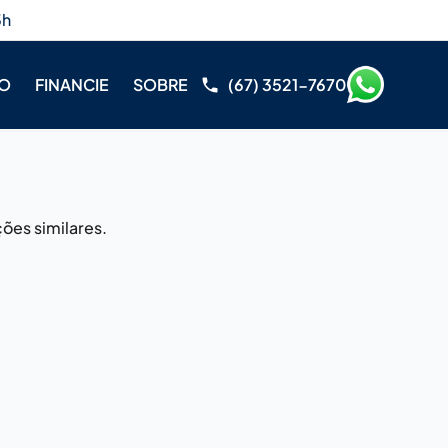
3h
RO
FINANCIE
SOBRE
(67) 3521-7670
ões similares.