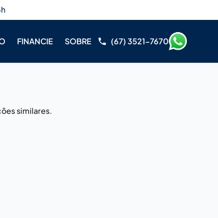
3h
RO
FINANCIE
SOBRE
(67) 3521-7670
ões similares.