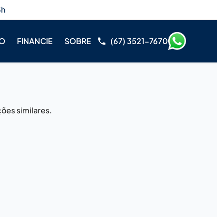
3h
RO
FINANCIE
SOBRE
(67) 3521-7670
ões similares.