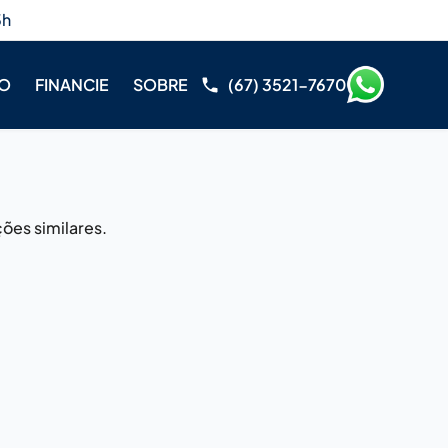
3h
RO
FINANCIE
SOBRE
(67) 3521-7670
ões similares.