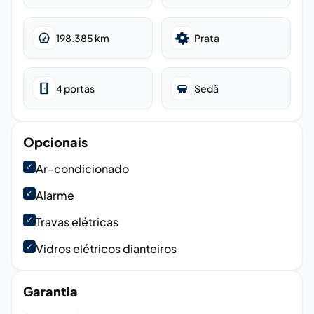
198.385
km
Prata
4
portas
Sedã
Opcionais
✓
Ar-condicionado
✓
Alarme
✓
Travas elétricas
✓
Vidros elétricos dianteiros
Garantia