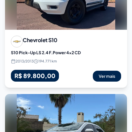
Chevrolet
S10
S10 Pick-Up LS 2.4 F.Power 4x2 CD
2013
/
2013
194.771 km
R$ 89.800,00
Ver mais