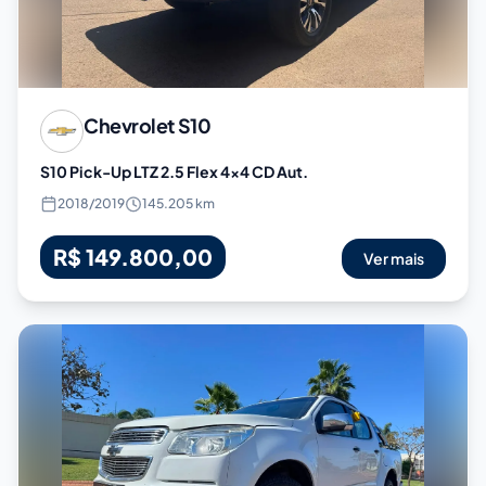
Chevrolet
S10
S10 Pick-Up LTZ 2.5 Flex 4x4 CD Aut.
2018
/
2019
145.205 km
R$ 149.800,00
Ver mais