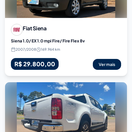
Fiat
Siena
Siena 1.0/ EX 1.0 mpi Fire/ Fire Flex 8v
2007
/
2008
169.964 km
R$ 29.800,00
Ver mais