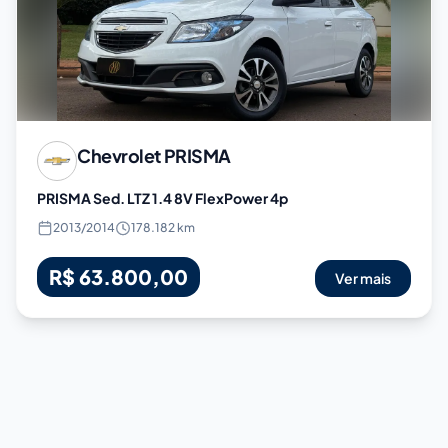
Chevrolet
PRISMA
PRISMA Sed. LTZ 1.4 8V FlexPower 4p
2013
/
2014
178.182 km
R$ 63.800,00
Ver mais