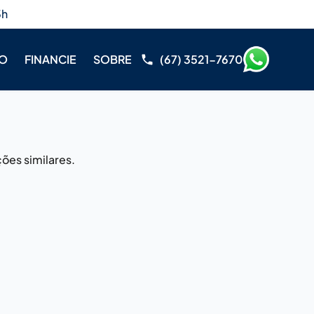
3h
RO
FINANCIE
SOBRE
(67) 3521-7670
ões similares.