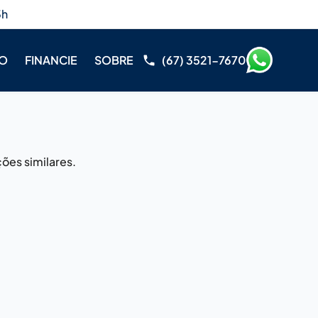
3h
RO
FINANCIE
SOBRE
(67) 3521-7670
ões similares.