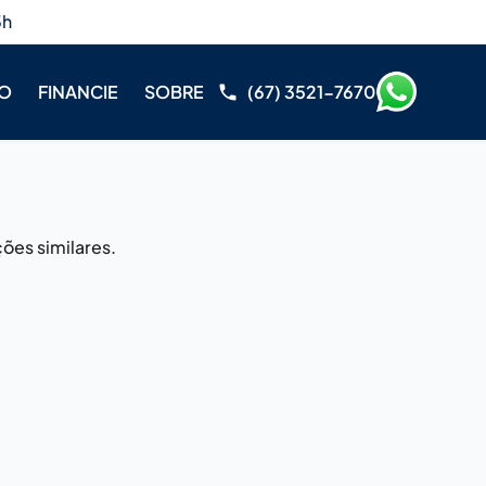
3h
RO
FINANCIE
SOBRE
(67) 3521-7670
ões similares.