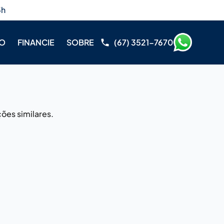
3h
RO
FINANCIE
SOBRE
(67) 3521-7670
ões similares.