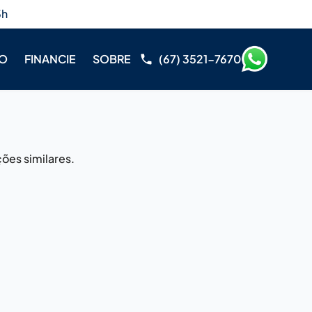
3h
RO
FINANCIE
SOBRE
(67) 3521-7670
ões similares.