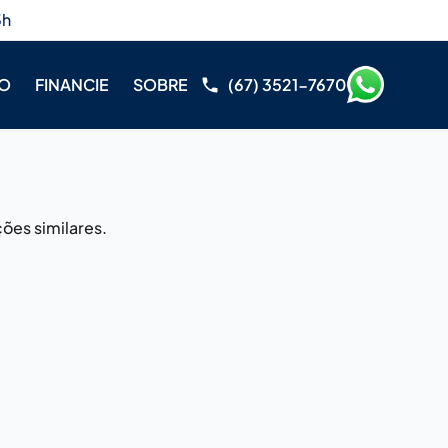
3h
RO
FINANCIE
SOBRE
(67) 3521-7670
ões similares.