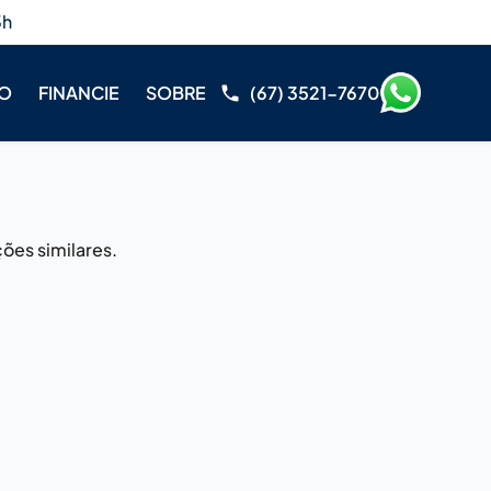
3h
RO
FINANCIE
SOBRE
(67) 3521-7670
ões similares.