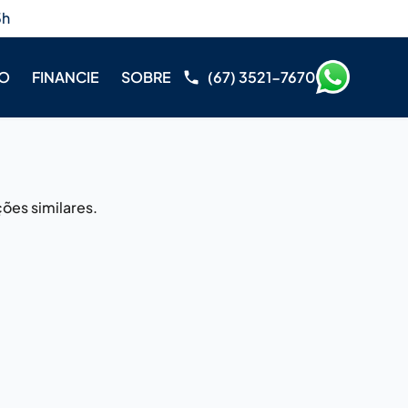
3h
RO
FINANCIE
SOBRE
(67) 3521-7670
ões similares.