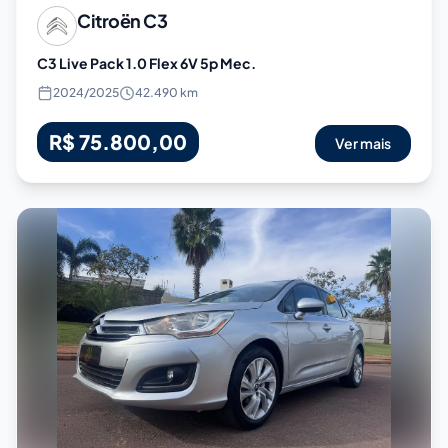
Citroën
C3
C3 Live Pack 1.0 Flex 6V 5p Mec.
2024
/
2025
42.490 km
R$ 75.800,00
Ver mais