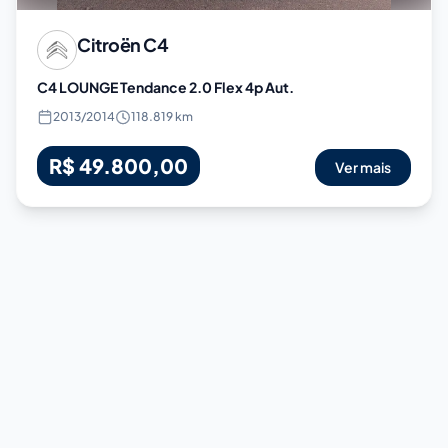
Citroën
C4
C4 LOUNGE Tendance 2.0 Flex 4p Aut.
2013
/
2014
118.819 km
R$ 49.800,00
Ver mais