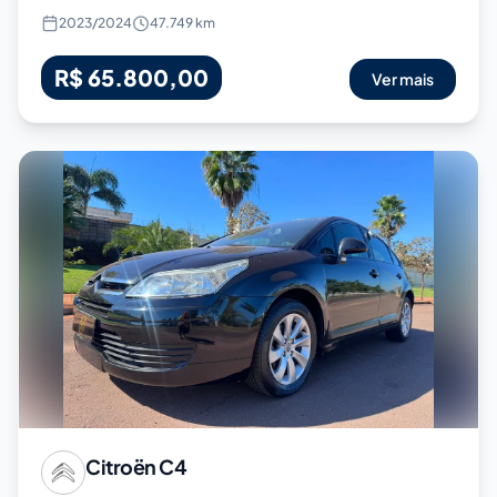
2023
/
2024
47.749 km
R$ 65.800,00
Ver mais
Citroën
C4