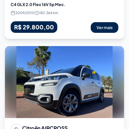
C4 GLX 2.0 Flex 16V 5p Mec.
2009
/
2010
182.364 km
R$ 29.800,00
Ver mais
Citroën
AIRCROSS