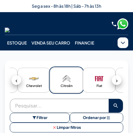
Seg a sex - 8h às 18h | Sáb - 7h às 13h
ESTOQUE
VENDA SEU CARRO
FINANCIE
‹
›
HERY
Chevrolet
Citroën
Fiat
Fo
Filtrar
Ordenar por
Limpar filtros