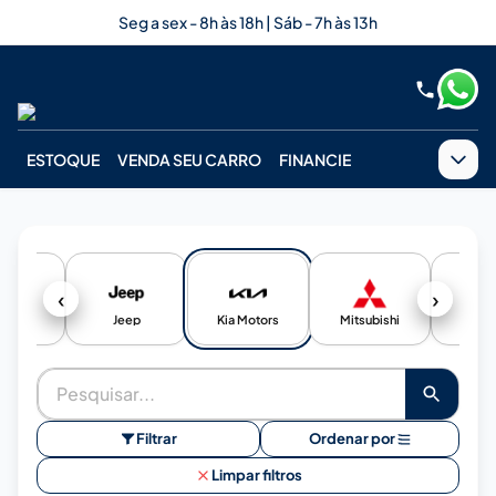
Seg a sex - 8h às 18h | Sáb - 7h às 13h
ESTOQUE
VENDA SEU CARRO
FINANCIE
‹
›
undai
Jeep
Kia Motors
Mitsubishi
BOL
Filtrar
Ordenar por
Limpar filtros