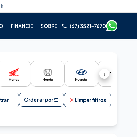
3h
RO
FINANCIE
SOBRE
(67) 3521-7670
›
Honda
Honda
Hyundai
Jeep
Ordenar por
ltrar
Limpar filtros