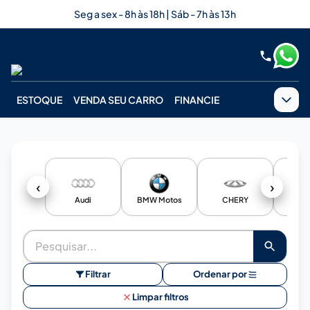
Seg a sex - 8h às 18h | Sáb - 7h às 13h
ESTOQUE
VENDA SEU CARRO
FINANCIE
‹
›
Audi
BMW Motos
CHERY
Chev
Filtrar
Ordenar por
Limpar filtros