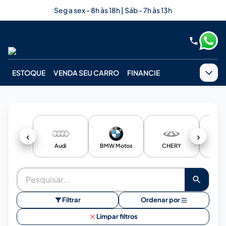
Seg a sex - 8h às 18h | Sáb - 7h às 13h
ESTOQUE
VENDA SEU CARRO
FINANCIE
‹
›
Audi
BMW Motos
CHERY
Chev
Filtrar
Ordenar por
Limpar filtros