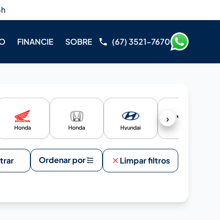
3h
RO
FINANCIE
SOBRE
(67) 3521-7670
›
Honda
Honda
Hyundai
Jeep
Ordenar por
ltrar
Limpar filtros