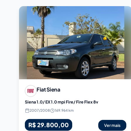
Fiat
Siena
Siena 1.0/ EX 1.0 mpi Fire/ Fire Flex 8v
2007
/
2008
169.964 km
R$ 29.800,00
Ver mais