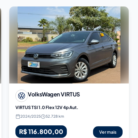
VolksWagen
VIRTUS
VIRTUS TSI 1.0 Flex 12V 4p Aut.
2024
/
2025
52.728 km
R$ 116.800,00
Ver mais