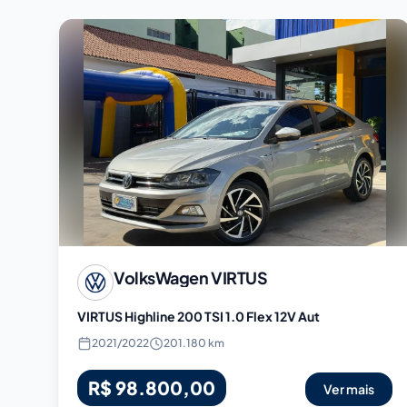
VolksWagen
VIRTUS
VIRTUS Highline 200 TSI 1.0 Flex 12V Aut
2021
/
2022
201.180 km
R$ 98.800,00
Ver mais