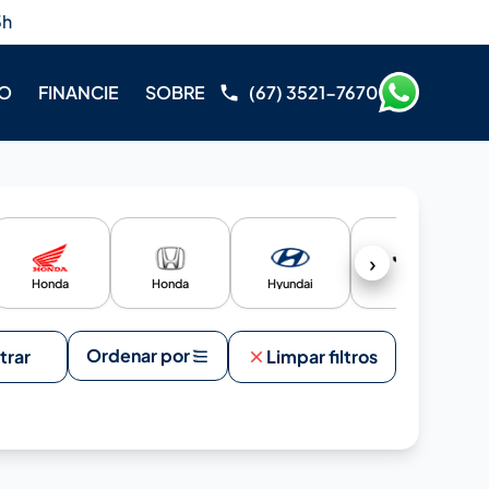
3h
RO
FINANCIE
SOBRE
(67) 3521-7670
›
Honda
Honda
Hyundai
Jeep
Ordenar por
ltrar
Limpar filtros