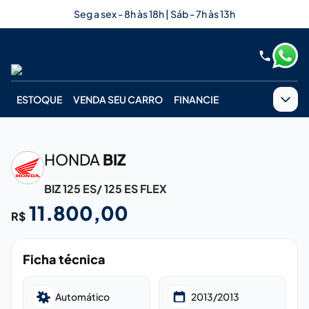
Seg a sex - 8h às 18h | Sáb - 7h às 13h
ESTOQUE
VENDA SEU CARRO
FINANCIE
‹
›
HONDA
BIZ
BIZ 125 ES/ 125 ES FLEX
11.800,00
R$
Ficha técnica
Automático
2013/2013