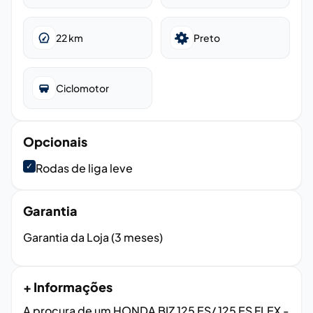
22
km
Preto
Ciclomotor
Opcionais
✓
Rodas de liga leve
Garantia
Garantia da Loja (3 meses)
+ Informações
A procura de um HONDA BIZ 125 ES/ 125 ES FLEX -