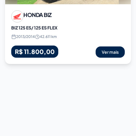
HONDA
BIZ
BIZ 125 ES/ 125 ES FLEX
2013
/
2014
42.611 km
R$ 11.800,00
Ver mais