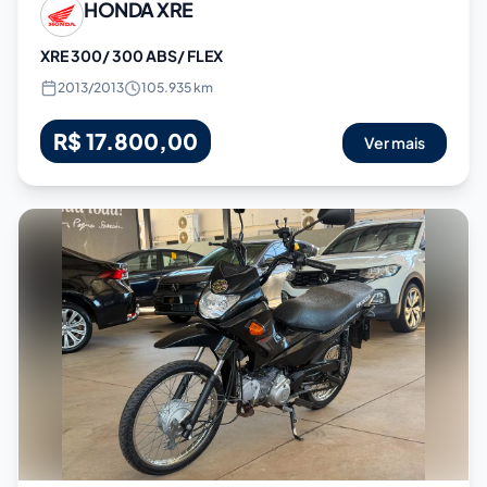
HONDA
XRE
XRE 300/ 300 ABS/ FLEX
2013
/
2013
105.935 km
R$ 17.800,00
Ver mais