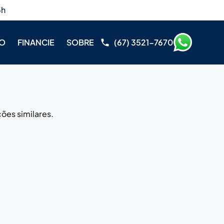
3h
RO
FINANCIE
SOBRE
(67) 3521-7670
ões similares.